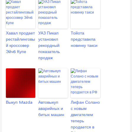
Хавал продает
УАЗ Пикап
Тойота
рестайлинговы
установил
представила
й кроссовер
рекордный
новинку такси
Эйч6 Купе
показатель
продаж
Выкуп Mazda
Автовыкуп
Лифан Солано
аварийных и
с новым
битых машин
двигателем
теперь
продается в