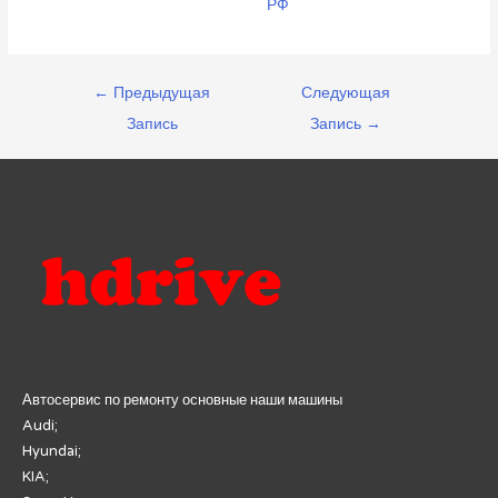
РФ
Навигация
←
Предыдущая
Следующая
по
Запись
Запись
→
записям
Автосервис по ремонту основные наши машины
Audi;
Hyundai;
KIA;