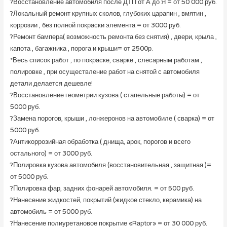
?Восстановление автомобиля после ДТП от А до Я = от 50 000 руб.
?Локальный ремонт крупных сколов, глубоких царапин , вмятин ,
коррозии , без полной покраски элемента = от 3000 руб.
?Ремонт бампера( возможность ремонта без снятия) , двери, крыла ,
капота , багажника , порога и крыши= от 2500р.
*Весь список работ , по покраске, сварке , слесарным работам ,
полировке , при осуществление работ на снятой с автомобиля
детали делается дешевле!
?Восстановление геометрии кузова ( стапельные работы) = от
5000 руб.
?Замена порогов, крыши , лонжеронов на автомобиле ( сварка) = от
5000 руб.
?Антикоррозийная обработка ( днища, арок, порогов и всего
остального) = от 3000 руб.
?Полировка кузова автомобиля (восстановительная , защитная )=
от 5000 руб.
?Полировка фар, задних фонарей автомобиля. = от 500 руб.
?Нанесение жидкостей, покрытий (жидкое стекло, керамика) на
автомобиль = от 5000 руб.
?Нанесение полиуретановое покрытие «Rарtоr» = от 30 000 руб.