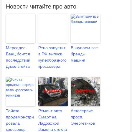
Новости читайте про авто
Мерседес-
Рено запустит
Выкупаем все
Бенц боится
в РФ выпуск
бренды
последствий
купеобразного
машин!
Дизельгейта
кроссовера
Тойота
Ремонт авто
Автосервис
продемонстри
Смарт на
просп.
ровала
Ладожской
Энергетиков
кроссовер-
Замена стекла