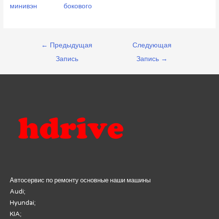
минивэн
бокового
Навигация
←
Предыдущая
Следующая
по
Запись
Запись
→
записям
Автосервис по ремонту основные наши машины
Audi;
Hyundai;
KIA;