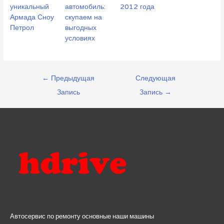
уникальный
автомобиль:
2012 года
Армада Сноу
скупаем на
Петрол
выгодных
условиях
Навигация
←
Предыдущая
Следующая
по
Запись
Запись
→
записям
Автосервис по ремонту основные наши машины