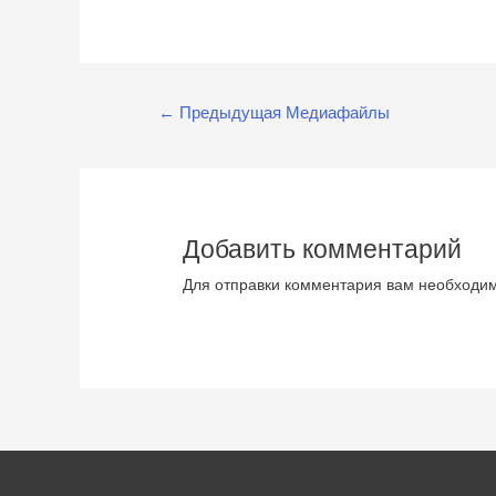
Навигация
←
Предыдущая Медиафайлы
по
записям
Добавить комментарий
Для отправки комментария вам необход