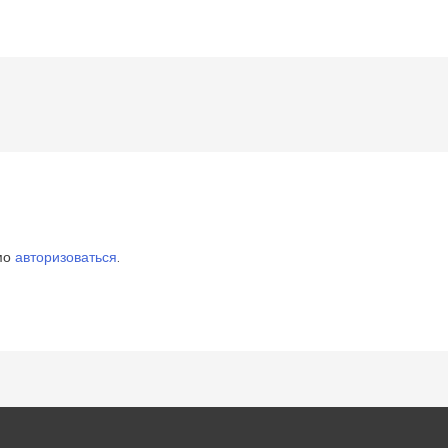
имо
авторизоваться
.