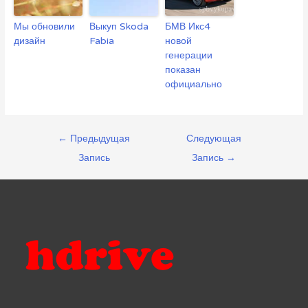
Мы обновили
Выкуп Skoda
БМВ Икс4
дизайн
Fabia
новой
генерации
показан
официально
Навигация
←
Предыдущая
Следующая
по
Запись
Запись
→
записям