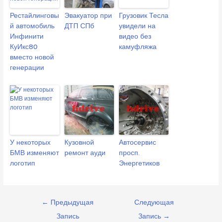
Рестайлинговы
Эвакуатор при
Грузовик Тесла
й автомобиль
ДТП СПб
увидели на
Инфинити
видео без
КуИкс80
камуфляжа
вместо новой
генерации
У некоторых
Кузовной
Автосервис
БМВ изменяют
ремонт ауди
просп.
логотип
Энергетиков
Навигация
←
Предыдущая
Следующая
по
Запись
Запись
→