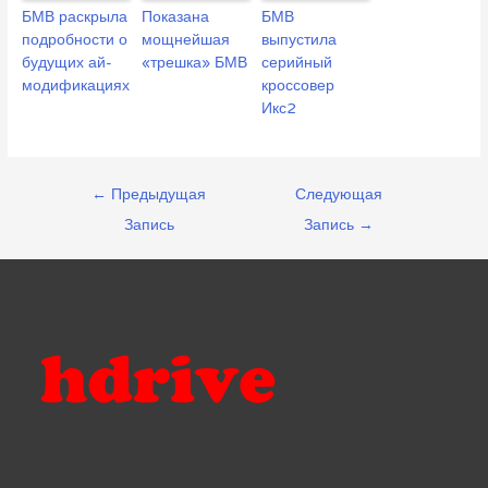
БМВ раскрыла
Показана
БМВ
подробности о
мощнейшая
выпустила
будущих ай-
«трешка» БМВ
серийный
модификациях
кроссовер
Икс2
Навигация
←
Предыдущая
Следующая
по
Запись
Запись
→
записям