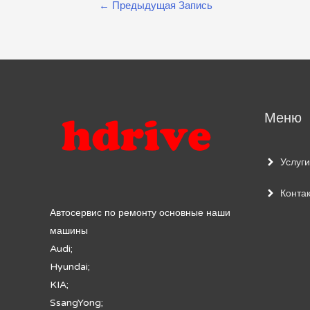
Навигация
←
Предыдущая Запись
по
записям
Меню
Услуги
Конта
Автосервис по ремонту основные наши
машины
Audi;
Hyundai;
KIA;
SsangYong;