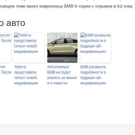
 позицию тоже занял «европеец» БМВ 5-серии с отрывом в 52 очка.
о авто
тит
Тойота
Автономные
БМВ раскрыла
 Тесла
представила
БМВ не будут
подробности о
силуэт новой
решать «о жизни
будущих ай-
модификации
и о смерти»
модификациях