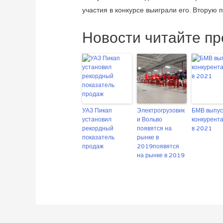
участия в конкурсе выиграли его. Вторую
Новости читайте пр
УАЗ Пикап
Электрогрузовик
БМВ выпус
установил
и Вольво
конкурента
рекордный
появятся на
в 2021
показатель
рынке в
продаж
2019появятся
на рынке в 2019