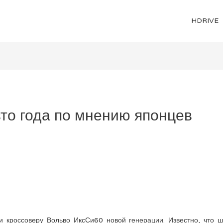
HDRIVE
то года по мнению японцев
 кроссоверу Вольво ИксСи60 новой генерации. Известно, что ш