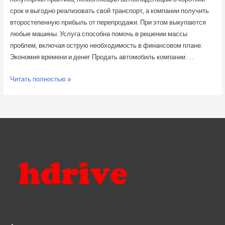
срок и выгодно реализовать свой транспорт, а компании получить
второстепенную прибыль от перепродажи. При этом выкупаются
любые машины. Услуга способна помочь в решении массы
проблем, включая острую необходимость в финансовом плане.
Экономия времени и денег Продать автомобиль компании …
В
Читать полностью »
короткий
срок
и
выгодно
реализовать
свой
транспорт