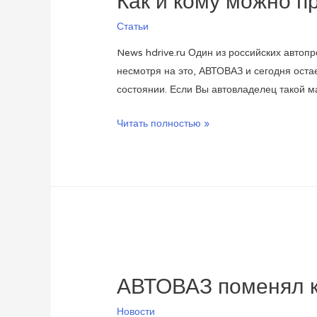
Как и кому можно п
Статьи
News hdrive.ru Один из российских автоп
несмотря на это, АВТОВАЗ и сегодня ост
состоянии. Если Вы автовладелец такой м
Как
Читать полностью »
и
кому
можно
продать
отечественный
автомобиль?
АВТОВАЗ поменял к
Новости