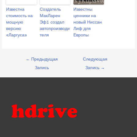
Известна
Создатель
Известны
стоимость на
МакЛарен
ценники на
мощную
Эф1 создал
новый Ниссан
версию
автопроизводи
Лиф для
«Ларгуса»
теля
Европы
Навигация
←
Предыдущая
Следующая
по
Запись
Запись
→
записям