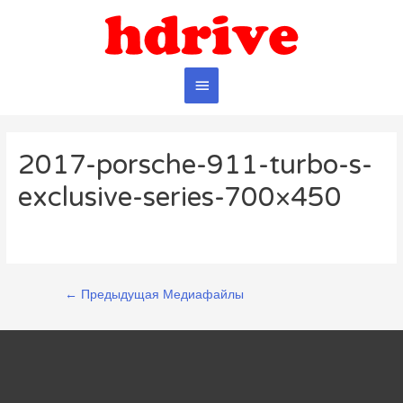
Главное
меню
2017-porsche-911-turbo-s-
exclusive-series-700×450
Навигация
←
Предыдущая Медиафайлы
по
записям