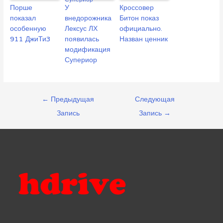
Порше
У
Кроссовер
показал
внедорожника
Битон показ
особенную
Лексус ЛХ
официально.
911 ДжиТи3
появилась
Назван ценник
модификация
Супериор
Навигация
←
Предыдущая
Следующая
по
Запись
Запись
→
записям