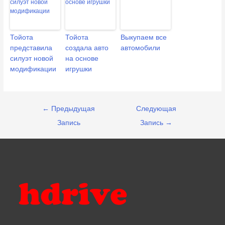
Тойота
Тойота
Выкупаем все
представила
создала авто
автомобили
силуэт новой
на основе
модификации
игрушки
Навигация
←
Предыдущая
Следующая
по
Запись
Запись
→
записям