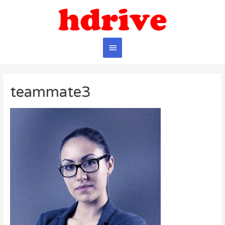
Главное
меню
teammate3