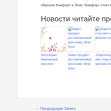
образом Комфорт и Люкс. Комфорт стоит 63
Новости читайте пр
Автосервис
Хавал продает
«Европеец
Ириновский
рестайлинговый
авто года 
проспект
кроссовер Эйч6
мнению яп
Купе
Навигация
←
Предыдущая Запись