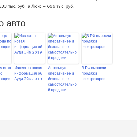
3 тыс. руб., а Люкс – 696 тыс. руб.
о авто
» стал
Известна новая
Автовыкуп
В РФ выросли
по
информация об
оперативнее и
продажи
онцев
Ауди Эй6 2019
безопаснее
электрокаров
самостоятельно
й продажи