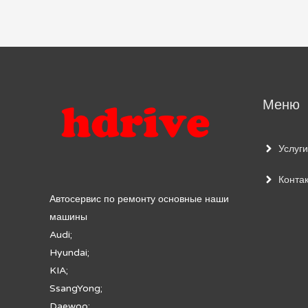
по
записям
Меню
Услуги
Конта
Автосервис по ремонту основные наши
машины
Audi;
Hyundai;
KIA;
SsangYong;
Daewoo;