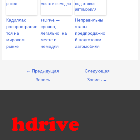
Кадиллак
HDrive —
Неправильны
распространяе
срочно,
этапы
тся на
легально, на
предпродажно
мировом
месте и
й подготовки
рынке
немедля
автомобиля
Навигация
←
Предыдущая
Следующая
по
Запись
Запись
→
записям