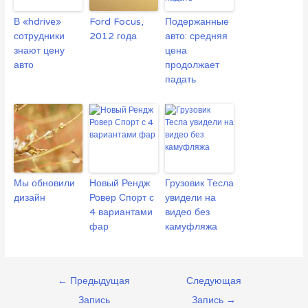
В «hdrive»
Ford Focus,
Подержанные
сотрудники
2012 года
авто: средняя
знают цену
цена
авто
продолжает
падать
Мы обновили
Новый Рендж
Грузовик Тесла
дизайн
Ровер Спорт с
увидели на
4 вариантами
видео без
фар
камуфляжа
Навигация
←
Предыдущая
Следующая
по
Запись
Запись
→