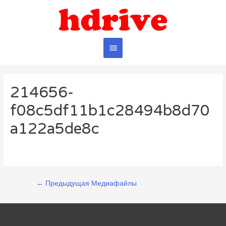
Главное
меню
214656-
f08c5df11b1c28494b8d70
a122a5de8c
Навигация
←
Предыдущая Медиафайлы
по
записям