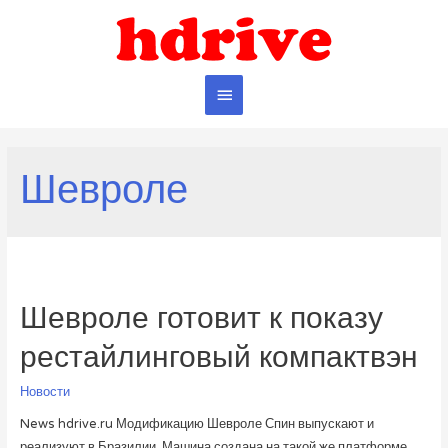
Главное
меню
Шевроле
Шевроле готовит к показу
рестайлинговый компактвэн
Новости
News hdrive.ru Модификацию Шевроле Спин выпускают и
реализуют в Бразилии. Машина создана на такой же платформе,