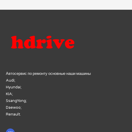
авто:
от
идеального
блеска
до
восстановления
геометрии
Автосервис по ремонту основные наши машины
Audi;
Hyundai;
KIA;
SsangYong;
Daewoo;
Renault.