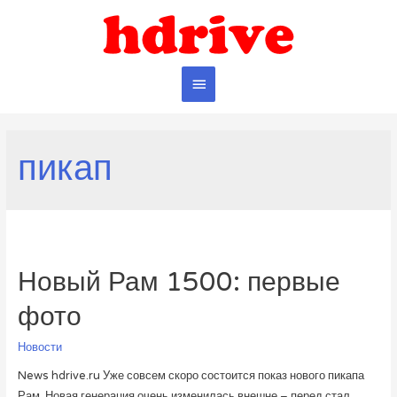
Главное
меню
пикап
Новый Рам 1500: первые
фото
Новости
News hdrive.ru Уже совсем скоро состоится показ нового пикапа
Рам. Новая генерация очень изменилась внешне – перед стал