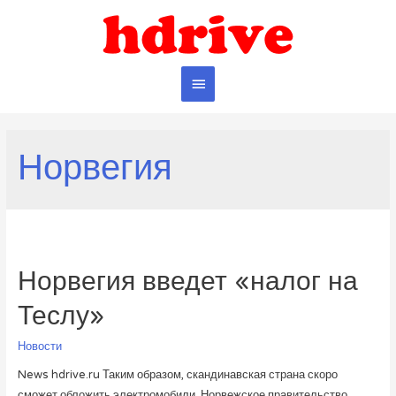
Главное
меню
Норвегия
Норвегия введет «налог на
Теслу»
Новости
News hdrive.ru Таким образом, скандинавская страна скоро
сможет обложить электромобили. Норвежское правительство