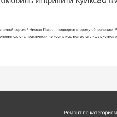
томобиль Инфинити КуИкс80 вм
естижной версией Ниссан Патрон, подвергся второму обновлению. 
енения салона практически не коснулись, появился лишь рисунок о
Ремонт по категория