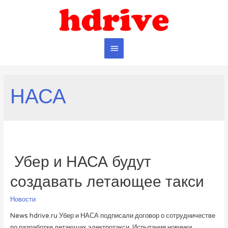
Главное
меню
НАСА
​ Убер и НАСА будут
создавать летающее такси
Новости
News hdrive.ru ​Убер и НАСА подписали договор о сотрудничестве
по разработке летающих электротакси. Испытания новинки