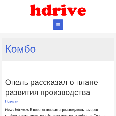
Главное
меню
Комбо
​Опель рассказал о плане
развития производства
Новости
News hdrive.ru В перспективе автопроизводитель намерен
глобально расширить линейку электрокаров и гибридов. Сначала