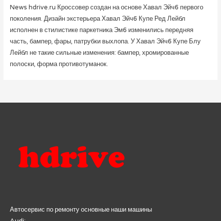
News hdrive.ru Кроссовер создан на основе Хавал Эйч6 первого
поколения. Дизайн экстерьера Хавал Эйч6 Купе Ред Лейбл
исполнен в стилистике паркетника Эм6 изменились передняя
часть, бампер, фары, патрубки выхлопа. У Хавал Эйч6 Купе Блу
Лейбл не такие сильные изменения: бампер, хромированные
полоски, форма противотуманок.
Автосервис по ремонту основные наши машины
Audi;