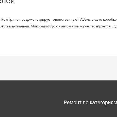
елей
ка КомТранс продемонстрирует единственную ГАЗель с авто коробк
шества актуальна. Микроавтобус с «автоматом» уже тестируется. О
Ремонт по категория