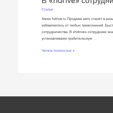
В «hdrive» сотрудн
Статьи
News hdrive.ru Продажа авто станет в ра
избавляетесь от любых треволнений. Быс
сотрудничества. В «hdrive» сотрудники з
устанавливаем грабительскую …
В
Читать полностью »
«hdrive»
сотрудники
знают
цену
авто