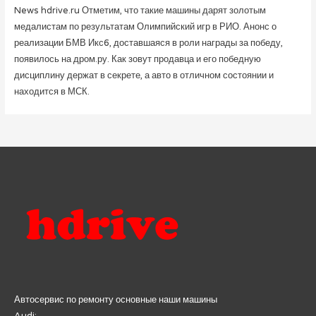
News hdrive.ru Отметим, что такие машины дарят золотым
медалистам по результатам Олимпийский игр в РИО. Анонс о
реализации БМВ Икс6, доставшаяся в роли награды за победу,
появилось на дром.ру. Как зовут продавца и его победную
дисциплину держат в секрете, а авто в отличном состоянии и
находится в МСК.
Автосервис по ремонту основные наши машины
Audi;