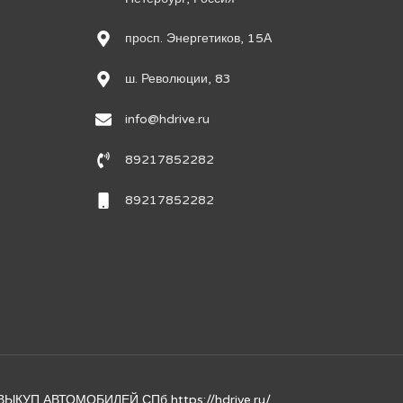
просп. Энергетиков, 15А
ш. Революции, 83
info@hdrive.ru
89217852282
89217852282
и ВЫКУП АВТОМОБИЛЕЙ СПб
https://hdrive.ru/