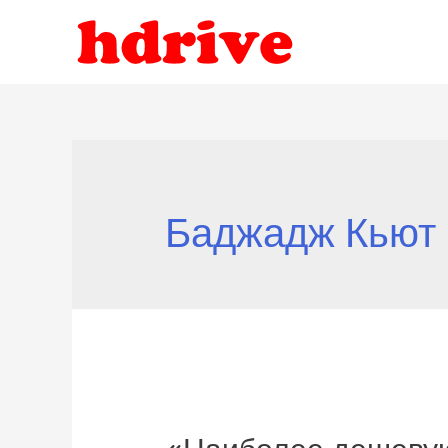
Баджадж Кьют