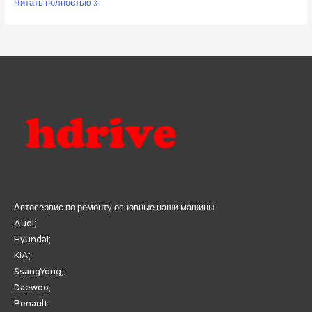
Кузовной
Читать полностью »
ремонт
авто:
от
идеального
блеска
до
восстановления
геометрии
Автосервис по ремонту основные наши машины
Audi;
Hyundai;
KIA;
SsangYong;
Daewoo;
Renault.