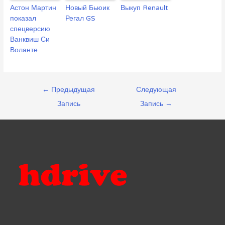
Астон Мартин
Новый Бьюик
Выкуп Renault
показал
Регал GS
спецверсию
Ванквиш Си
Воланте
Навигация
←
Предыдущая
Следующая
по
Запись
Запись
→
записям