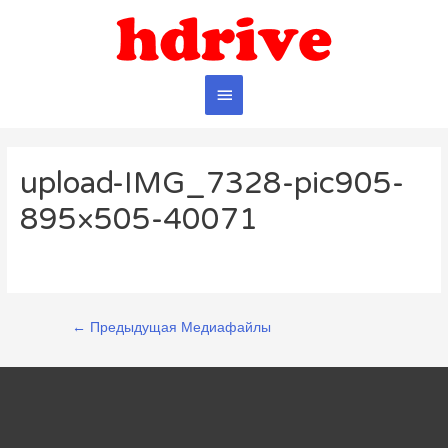
Главное
меню
upload-IMG_7328-pic905-
895×505-40071
Навигация
←
Предыдущая Медиафайлы
по
записям