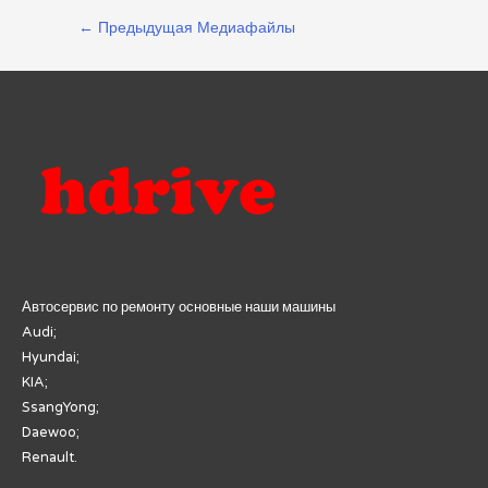
Навигация
←
Предыдущая Медиафайлы
по
записям
Автосервис по ремонту основные наши машины
Audi;
Hyundai;
KIA;
SsangYong;
Daewoo;
Renault.