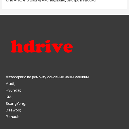
СПб
– то, что Вам нужно: надежно, быстро и удобно!
Автосервис по ремонту основные наши машины
Audi;
Hyundai;
KIA;
SsangYong;
Daewoo;
Renault.