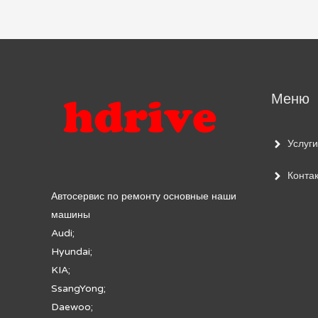
по
записям
Меню
Услуги
Конта
Автосервис по ремонту основные наши
машины
Audi;
Hyundai;
KIA;
SsangYong;
Daewoo;