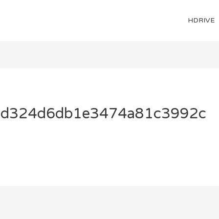
HDRIVE
cd324d6db1e3474a81c3992c