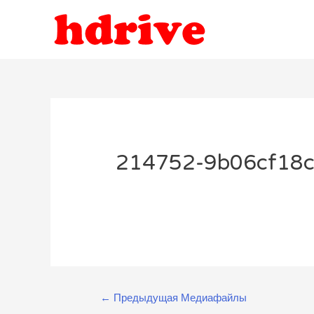
214752-9b06cf18
Навигация
←
Предыдущая Медиафайлы