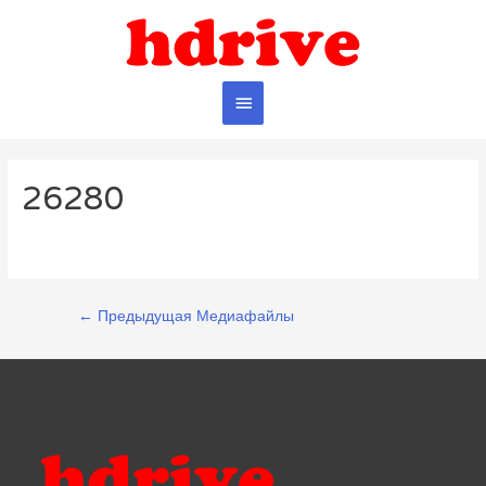
Главное
меню
26280
Навигация
←
Предыдущая Медиафайлы
по
записям