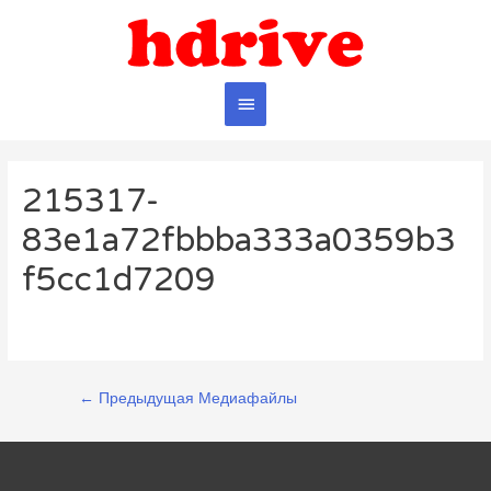
Главное
меню
215317-
83e1a72fbbba333a0359b3
f5cc1d7209
Навигация
←
Предыдущая Медиафайлы
по
записям