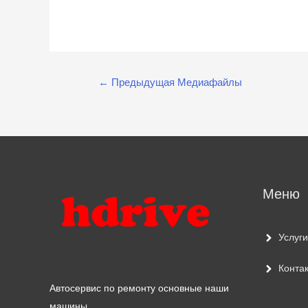
Навигация
←
Предыдущая Медиафайлы
по
записям
Меню
Услуги
Конта
Автосервис по ремонту основные наши
машины