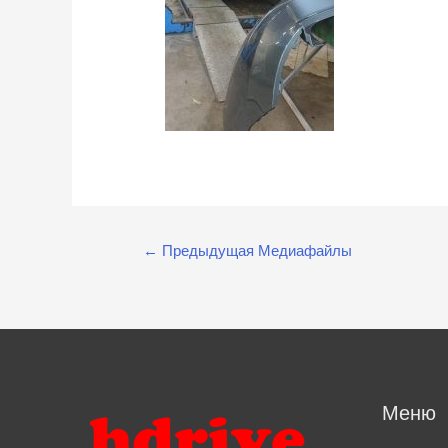
Навигация
←
Предыдущая Медиафайлы
по
записям
Меню