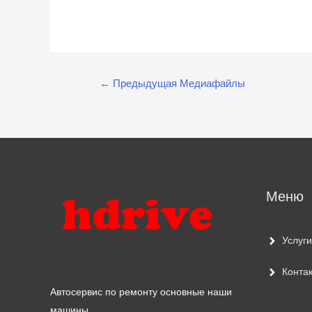
Навигация
←
Предыдущая Медиафайлы
по
записям
Меню
Услуги
Конта
Автосервис по ремонту основные наши
машины