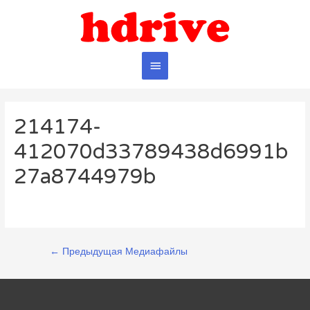
Главное
меню
214174-
412070d33789438d6991b
27a8744979b
Навигация
←
Предыдущая Медиафайлы
по
записям