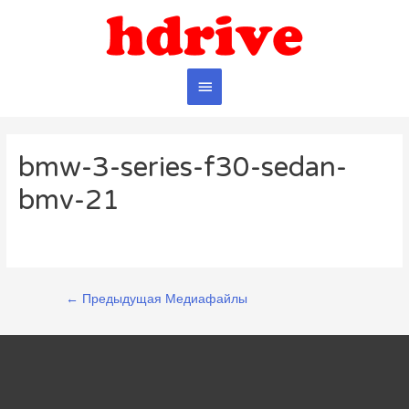
Главное
меню
bmw-3-series-f30-sedan-
bmv-21
Навигация
←
Предыдущая Медиафайлы
по
записям