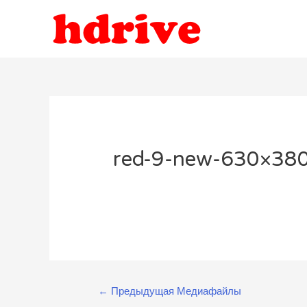
red-9-new-630×380
Навигация
←
Предыдущая Медиафайлы