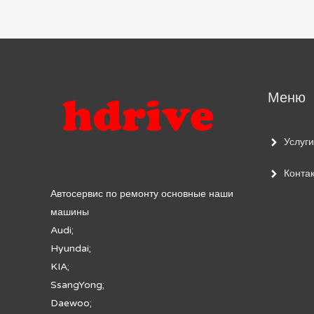
по
записям
Меню
Услуги
Конта
Автосервис по ремонту основные наши
машины
Audi;
Hyundai;
KIA;
SsangYong;
Daewoo;