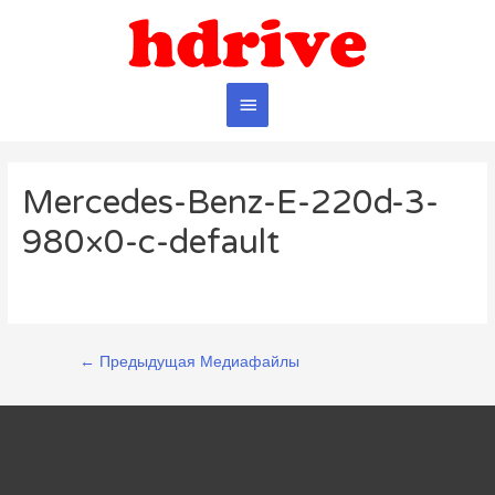
Главное
меню
Mercedes-Benz-E-220d-3-
980×0-c-default
Навигация
←
Предыдущая Медиафайлы
по
записям