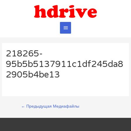
Главное
меню
218265-
95b5b5137911c1df245da8
2905b4be13
Навигация
←
Предыдущая Медиафайлы
по
записям