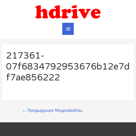
Главное
меню
217361-
07f6834792953676b12e7d
f7ae856222
Навигация
←
Предыдущая Медиафайлы
по
записям