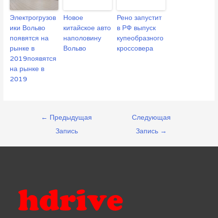
Электрогрузов
Новое
Рено запустит
ики Вольво
китайское авто
в РФ выпуск
появятся на
наполовину
купеобразного
рынке в
Вольво
кроссовера
2019появятся
на рынке в
2019
Навигация
←
Предыдущая
Следующая
по
Запись
Запись
→
записям