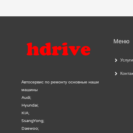
по
записям
Меню
Услуги
Конта
Автосервис по ремонту основные наши
машины
Audi;
Hyundai;
KIA;
SsangYong;
Daewoo;